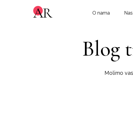
AR
O nama
Nas
Blog 
Molimo vas