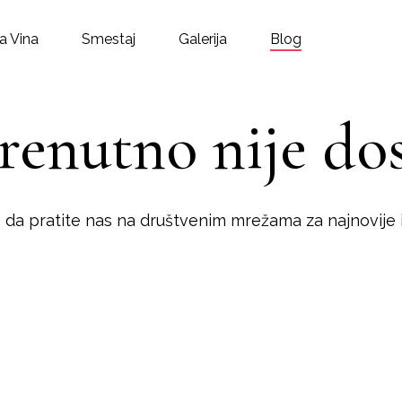
a Vina
Smestaj
Galerija
Blog
trenutno nije do
 da pratite nas na društvenim mrežama za najnovije i